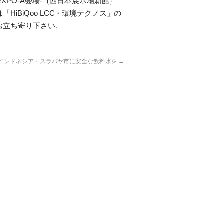
XPO-A会場-（西日本展示場新館）
iBiQoo LCC・環境テクノス」の
お立ち寄り下さい。
インドネシア・スラバヤ市に安全な飲料水を
→