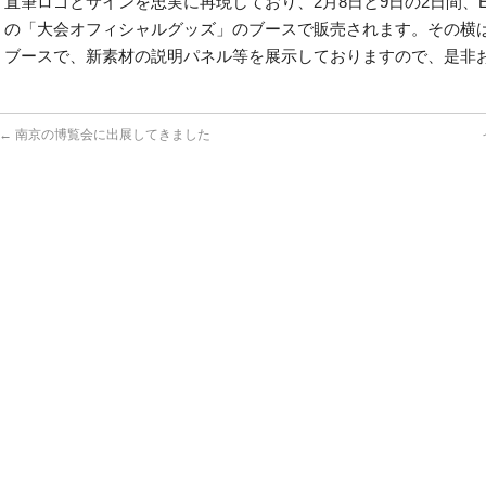
直筆ロゴとサインを忠実に再現しており、2月8日と9日の2日間、E
の「大会オフィシャルグッズ」のブースで販売されます。その横は「H
ブースで、新素材の説明パネル等を展示しておりますので、是非
←
南京の博覧会に出展してきました